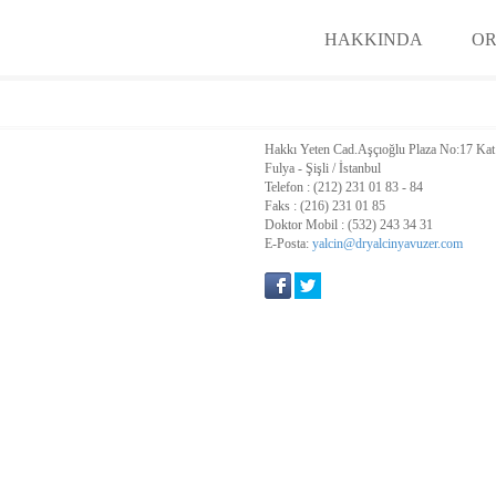
HAKKINDA
OR
Hakkı Yeten Cad.Aşçıoğlu Plaza No:17 Kat
Fulya - Şişli / İstanbul
Telefon : (212) 231 01 83 - 84
Faks : (216) 231 01 85
Doktor Mobil : (532) 243 34 31
E-Posta:
yalcin@dryalcinyavuzer.com