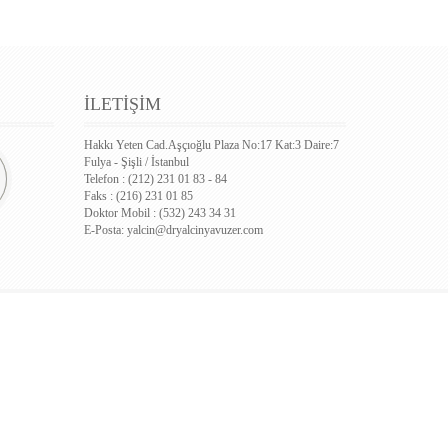
İLETİŞİM
Hakkı Yeten Cad.Aşçıoğlu Plaza No:17 Kat:3 Daire:7
Fulya - Şişli / İstanbul
Telefon : (212) 231 01 83 - 84
Faks : (216) 231 01 85
Doktor Mobil : (532) 243 34 31
E-Posta:
yalcin@dryalcinyavuzer.com