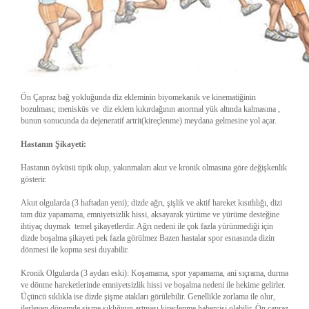
Ön Çapraz bağ yokluğunda diz ekleminin biyomekanik ve kinematiğinin
bozulması; menisküs ve diz eklem kıkırdağının anormal yük altında kalmasına ,
bunun sonucunda da dejeneratif artrit(kireçlenme) meydana gelmesine yol açar.
Hastanın Şikayeti:
Hastanın öyküsü tipik olup, yakınmaları akut ve kronik olmasına göre değişkenlik
gösterir.
Akut olgularda (3 haftadan yeni); dizde ağrı, şişlik ve aktif hareket kısıtlılığı, dizi
tam düz yapamama, emniyetsizlik hissi, aksayarak yürüme ve yürüme desteğine
ihtiyaç duymak temel şikayetlerdir. Ağrı nedeni ile çok fazla yürünmediği için
dizde boşalma şikayeti pek fazla görülmez Bazen hastalar spor esnasında dizin
dönmesi ile kopma sesi duyabilir.
Kronik Olgularda (3 aydan eski): Koşamama, spor yapamama, ani sıçrama, durma
ve dönme hareketlerinde emniyetsizlik hissi ve boşalma nedeni ile hekime gelirler.
Üçüncü sıklıkla ise dizde şişme atakları görülebilir. Genellikle zorlama ile olur,
ilerleyen dönemde şişme sıklığının artması kireçlenme habercisi olabilir. Ön çapraz