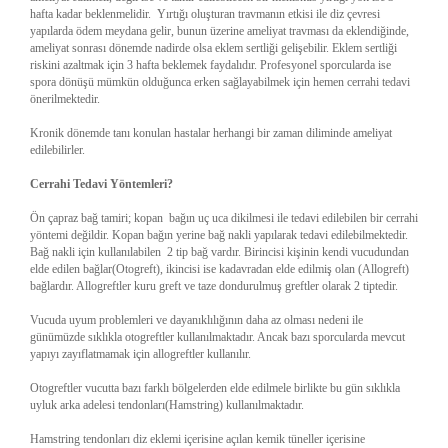
hafta kadar beklenmelidir. Yırtığı oluşturan travmanın etkisi ile diz çevresi
yapılarda ödem meydana gelir, bunun üzerine ameliyat travması da eklendiğinde,
ameliyat sonrası dönemde nadirde olsa eklem sertliği gelişebilir. Eklem sertliği
riskini azaltmak için 3 hafta beklemek faydalıdır. Profesyonel sporcularda ise
spora dönüşü mümkün olduğunca erken sağlayabilmek için hemen cerrahi tedavi
önerilmektedir.
Kronik dönemde tanı konulan hastalar herhangi bir zaman diliminde ameliyat
edilebilirler.
Cerrahi Tedavi Yöntemleri?
Ön çapraz bağ tamiri; kopan bağın uç uca dikilmesi ile tedavi edilebilen bir cerrahi
yöntemi değildir. Kopan bağın yerine bağ nakli yapılarak tedavi edilebilmektedir.
Bağ nakli için kullanılabilen 2 tip bağ vardır. Birincisi kişinin kendi vucudundan
elde edilen bağlar(Otogreft), ikincisi ise kadavradan elde edilmiş olan (Allogreft)
bağlardır. Allogreftler kuru greft ve taze dondurulmuş greftler olarak 2 tiptedir.
Vucuda uyum problemleri ve dayanıklılığının daha az olması nedeni ile
günümüzde sıklıkla otogreftler kullanılmaktadır. Ancak bazı sporcularda mevcut
yapıyı zayıflatmamak için allogreftler kullanılır.
Otogreftler vucutta bazı farklı bölgelerden elde edilmele birlikte bu gün sıklıkla
uyluk arka adelesi tendonları(Hamstring) kullanılmaktadır.
Hamstring tendonları diz eklemi içerisine açılan kemik tüneller içerisine