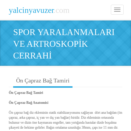
yalcinyavuzer
.com
Toggle
navigatio
SPOR YARALANMALARI
VE ARTROSKOPİK
CERRAHİ
Ön Çapraz Bağ Tamiri
Ön Çapraz Bağ Tamiri
Ön Çapraz Bağ Anatomisi
Ön çapraz bağ diz ekleminin statik stabilizasyonunu sağlayan dört ana bağdan (ön
çapraz, arka çapraz, iç yan ve dış yan bağlar) biridir. Diz ekleminin ortasında
bulunur ve dizin öne kaymasını engeller, tam yırtığında hastalar dizde boşalma
şikayeti ile hekime gelirler. Bağın ortalama uzunluğu 38mm, çapı ise 11 mm dir.