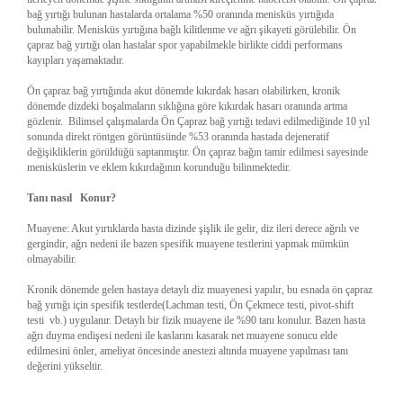
bağ yırtığı bulunan hastalarda ortalama %50 oranında menisküs yırtığıda
bulunabilir. Menisküs yırtığına bağlı kilitlenme ve ağrı şikayeti görülebilir. Ön
çapraz bağ yırtığı olan hastalar spor yapabilmekle birlikte ciddi performans
kayıpları yaşamaktadır.
Ön çapraz bağ yırtığında akut dönemde kıkırdak hasarı olabilirken, kronik
dönemde dizdeki boşalmaların sıklığına göre kıkırdak hasarı oranında artma
gözlenir. Bilimsel çalışmalarda Ön Çapraz bağ yırtığı tedavi edilmediğinde 10 yıl
sonunda direkt röntgen görüntüsünde %53 oranında hastada dejeneratif
değişikliklerin görüldüğü saptanmıştır. Ön çapraz bağın tamir edilmesi sayesinde
menisküslerin ve eklem kıkırdağının korunduğu bilinmektedir.
Tanı nasıl Konur?
Muayene: Akut yırtıklarda hasta dizinde şişlik ile gelir, diz ileri derece ağrılı ve
gergindir, ağrı nedeni ile bazen spesifik muayene testlerini yapmak mümkün
olmayabilir.
Kronik dönemde gelen hastaya detaylı diz muayenesi yapılır, bu esnada ön çapraz
bağ yırtığı için spesifik testlerde(Lachman testi, Ön Çekmece testi, pivot-shift
testi vb.) uygulanır. Detaylı bir fizik muayene ile %90 tanı konulur. Bazen hasta
ağrı duyma endişesi nedeni ile kaslarını kasarak net muayene sonucu elde
edilmesini önler, ameliyat öncesinde anestezi altında muayene yapılması tanı
değerini yükseltir.