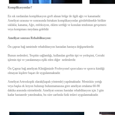
Komplikasyonlar?
En sık rastlanılan komplikasyon greft alınan bölge ile ilgili ağrı ve kanamadır.
Ameliyat sırasına ve sonrasında birtakım komplikasyonlar görülebilmekle birlikte
sıklıkla; kanama, Ağrı, enfeksiyon, eklem sertliği ve konulan tendonun gevşemesi
veya kompması meydana gelebilir
Ameliyat sonrası Rehabilitasyon:
Ön çapraz bağ tamirinde rehabilitasyon hastadan hastaya değişmektedir.
Bunun nedenleri; Tespitin sağlamlığı, kullanılan greftin tipi ve yerleşimi, Cerrahi
işlemin tipi ve yaralanmaya eşlik eden diğer nedenlerdir.
Ön Çapraz bağ ameliyatı Kliniğimizde Profesyonel sporculara ve sporcu kimliği
olmayan kişilere başarı ile uygulanmaktadır.
Ameliyat Artroskopik olarak(kapalı yöntemle) yapılmaktadır. Menisküs yırtığı
veya başka ek lezyon bulunup bulunmamasına göre ameliyat ortalama 60-90
dakika arasında sürmektedir. Ameliyat sonrası hastalar rehabilitasyon için 3 gün
kadar hastanede yatırılmakta, bu süre zarfında fizik tedavi uygulanmaktadır.