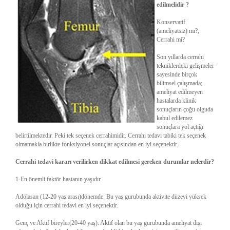
edilmelidir ?
Konservatif
(ameliyatsız) mı?,
Cerrahi mi?
Son yıllarda cerrahi
tekniklerdeki gelişmeler
sayesinde birçok
bilimsel çalışmada;
ameliyat edilmeyen
hastalarda klinik
sonuçların çoğu olguda
kabul edilemez
sonuçlara yol açtığı
belirtilmektedir. Peki tek seçenek cerrahimidir. Cerrahi tedavi tabiki tek seçenek
olmamakla birlikte fonksiyonel sonuçlar açısından en iyi seçenektir.
Cerrahi tedavi kararı verilirken dikkat edilmesi gereken durumlar nelerdir?
1-En önemli faktör hastanın yaşıdır.
Adölasan (12-20 yaş arası)dönemde: Bu yaş gurubunda aktivite düzeyi yüksek
olduğu için cerrahi tedavi en iyi seçenektir.
Genç ve Aktif bireyler(20-40 yaş): Aktif olan bu yaş gurubunda ameliyat dışı