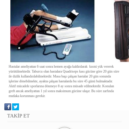
Hastalar ameliyattan 6 saat sonra hemen ayağa kaldırılarak kısmi yük vererek
yürütülmektedir. Taburcu olan hastalara Quadriseps kası gücüne göre 20 gün süre
ile dizlik kullandırılabilmektedir. Masa başı çalışan hastalar 20 gün sonunda
işlerine dönebilmekte, ayakta çalışan hastalarda bu süre 45 günü bulmaktadır.
Aktif mücadele sporlarına dönmeye 8 ay sonra müsade edilmektedir. Konulan
greft ancak ameliyattan 1 yıl sonra maksimum gücüne ulaşır. Bu süre zarfında
mutlaka korunması gerekir.
TAKİP ET