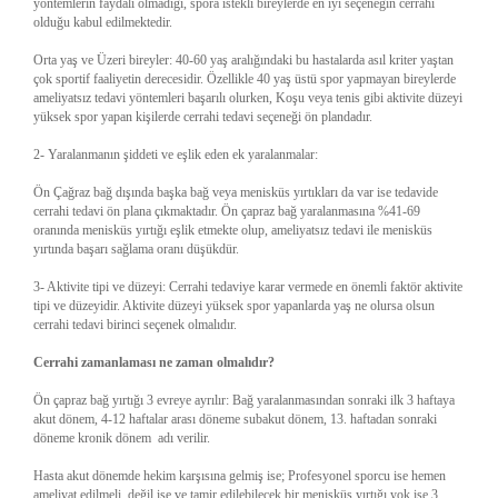
yöntemlerin faydalı olmadığı, spora istekli bireylerde en iyi seçeneğin cerrahi
olduğu kabul edilmektedir.
Orta yaş ve Üzeri bireyler: 40-60 yaş aralığındaki bu hastalarda asıl kriter yaştan
çok sportif faaliyetin derecesidir. Özellikle 40 yaş üstü spor yapmayan bireylerde
ameliyatsız tedavi yöntemleri başarılı olurken, Koşu veya tenis gibi aktivite düzeyi
yüksek spor yapan kişilerde cerrahi tedavi seçeneği ön plandadır.
2- Yaralanmanın şiddeti ve eşlik eden ek yaralanmalar:
Ön Çağraz bağ dışında başka bağ veya menisküs yırtıkları da var ise tedavide
cerrahi tedavi ön plana çıkmaktadır. Ön çapraz bağ yaralanmasına %41-69
oranında menisküs yırtığı eşlik etmekte olup, ameliyatsız tedavi ile menisküs
yırtında başarı sağlama oranı düşükdür.
3- Aktivite tipi ve düzeyi: Cerrahi tedaviye karar vermede en önemli faktör aktivite
tipi ve düzeyidir. Aktivite düzeyi yüksek spor yapanlarda yaş ne olursa olsun
cerrahi tedavi birinci seçenek olmalıdır.
Cerrahi zamanlaması ne zaman olmalıdır?
Ön çapraz bağ yırtığı 3 evreye ayrılır: Bağ yaralanmasından sonraki ilk 3 haftaya
akut dönem, 4-12 haftalar arası döneme subakut dönem, 13. haftadan sonraki
döneme kronik dönem adı verilir.
Hasta akut dönemde hekim karşısına gelmiş ise; Profesyonel sporcu ise hemen
ameliyat edilmeli, değil ise ve tamir edilebilecek bir menisküs yırtığı yok ise 3