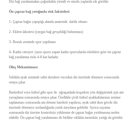
Diz bağ yaralanmaları çoğunlukla yirmili ve otuzlu yaşlarda sık görülür.
Ön çapraz bağ yırtığında risk faktörleri:
1- Çapraz bağın yapıştığı alanda anatomik darlık olması
2- Eklem laksitesi (yaygın bağ gevşekliği bulunması)
3- Bozuk zeminde spor yapılması
4- Kadın cinsiyet: (aynı sporu yapan kadın sporcularda erkeklere göre ön çapraz
bağ yaralanma riski 4-8 kat fazladır.
Oluş Mekanizması:
Sıklıkla ayak zeminde sabit duruken vucudun diz üzerinde dönmesi sonucunda
ortaya çıkar.
Basketbol veya futbol gibi spor ile uğraşanlada koşarken yön değiştirmek için ani
yavaşlama sonrasında ortaya çıkar. Özellikle çivili futbol ayakkabılarının zemine
saplanması sonrasında ani dönme hareketi yapılırsa, ayak sabit iken gövde diz
üzerinde dönmeye zorlandığında yırtık meydana gelebilir. Ayrıca sıçrama
sonrasında diz üzerine kontrolsüz yüklenme de çapraz bağın yırtılmasına neden
olabilir. Ön çapraz bağ yaralanması ile birlikte sıklıkla menisküs yırtığı da görülür.