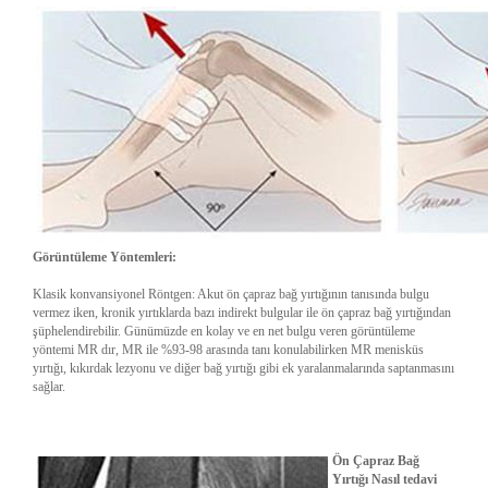
Görüntüleme Yöntemleri:
Klasik konvansiyonel Röntgen: Akut ön çapraz bağ yırtığının tanısında bulgu
vermez iken, kronik yırtıklarda bazı indirekt bulgular ile ön çapraz bağ yırtığından
şüphelendirebilir. Günümüzde en kolay ve en net bulgu veren görüntüleme
yöntemi MR dır, MR ile %93-98 arasında tanı konulabilirken MR menisküs
yırtığı, kıkırdak lezyonu ve diğer bağ yırtığı gibi ek yaralanmalarında saptanmasını
sağlar.
Ön Çapraz Bağ
Yırtığı Nasıl tedavi