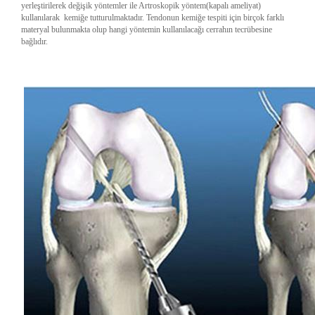
yerleştirilerek değişik yöntemler ile Artroskopik yöntem(kapalı ameliyat)
kullanılarak kemiğe tutturulmaktadır. Tendonun kemiğe tespiti için birçok farklı
materyal bulunmakta olup hangi yöntemin kullanılacağı cerrahın tecrübesine
bağlıdır.