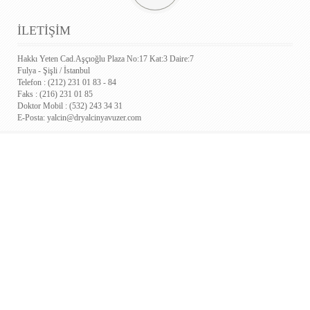
İLETİŞİM
Hakkı Yeten Cad.Aşçıoğlu Plaza No:17 Kat:3 Daire:7
Fulya - Şişli / İstanbul
Telefon : (212) 231 01 83 - 84
Faks : (216) 231 01 85
Doktor Mobil : (532) 243 34 31
E-Posta:
yalcin@dryalcinyavuzer.com