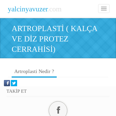
yalcinyavuzer
.com
Toggle
navigatio
ARTROPLASTİ ( KALÇA
VE DİZ PROTEZ
CERRAHİSİ)
Artroplasti Nedir ?
TAKİP ET