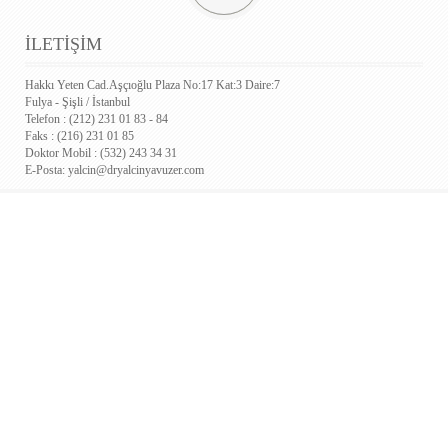
İLETİŞİM
Hakkı Yeten Cad.Aşçıoğlu Plaza No:17 Kat:3 Daire:7
Fulya - Şişli / İstanbul
Telefon : (212) 231 01 83 - 84
Faks : (216) 231 01 85
Doktor Mobil : (532) 243 34 31
E-Posta:
yalcin@dryalcinyavuzer.com