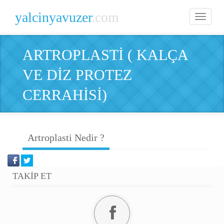
yalcinyavuzer
.com
Toggle
navigatio
ARTROPLASTİ ( KALÇA
VE DİZ PROTEZ
CERRAHİSİ)
Artroplasti Nedir ?
TAKİP ET