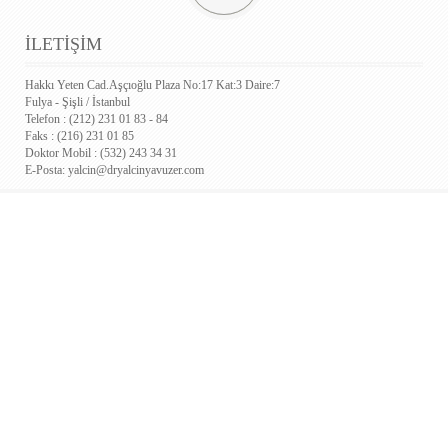
İLETİŞİM
Hakkı Yeten Cad.Aşçıoğlu Plaza No:17 Kat:3 Daire:7
Fulya - Şişli / İstanbul
Telefon : (212) 231 01 83 - 84
Faks : (216) 231 01 85
Doktor Mobil : (532) 243 34 31
E-Posta:
yalcin@dryalcinyavuzer.com