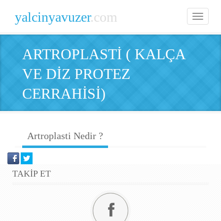
yalcinyavuzer
.com
Toggle
navigatio
ARTROPLASTİ ( KALÇA
VE DİZ PROTEZ
CERRAHİSİ)
Artroplasti Nedir ?
TAKİP ET