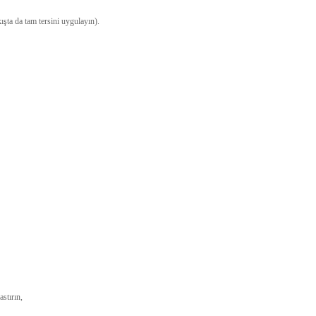
ışta da tam tersini uygulayın).
astırın,