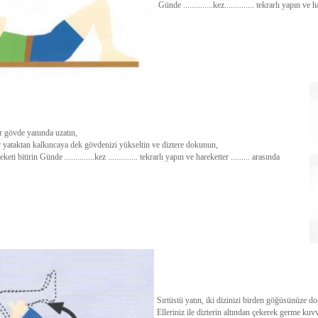
Günde ..............kez.............. tekrarlı yapın ve 
er gövde yanında uzatın,
 yataktan kalkıncaya dek gövdenizi yükseltin ve diztere dokunun,
 bitirin Günde ..............kez .............. tekrarlı yapın ve hareketter ......... arasında
Sırtüstü yatın, iki dizinizi birden göğüsünüze do
Elleriniz ile dizterin altından çekerek germe kuvve