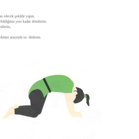
mas edecek şekilde yapın,
ürebildiğiniz yere kadar döndürün,
öndürün,
hareketter arasrnda sn. dinlenin.