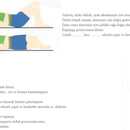
Sırtüstü, dizler bükük, ayak tabanlarınızı yere te
Dizleri bitişik tutarak, dizterinizi sola doğru göt
Daha sonra dizterinizi aynı şekilde sağa doğru d
Başlangıç pozisyonuna dönün
Günde ..............kez.............. tekrarlı yapın ve 
rinde durun,
ltın , sırt ve betinizi kamburlaştırın.
zı kasarak betinizi çukurlaştırın.
..... tekrarlı yapın ve hareketler arasrnda sn. dinlenin.
de başlayın,
murganrzr do$aI pozisyonda tutun,
malıdır,