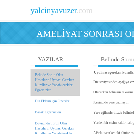
yalcinyavuzer
.com
AMELİYAT SONRASI O
YAZILAR
Belinde Sorun
Uyulması gereken kurallar
Belinde Sorun Olan
Hastaların Uyması Gereken
Diz seviyesinden aşağıya vey
Kurallar ve Yapabilecekleri
Egzersizler
Otururken belinizin arkasını 
Diz Eklemi için Öneriler
Kesintikle yere yatmayın.
Bacak Egzersizleri
Yere eğilmelerinizde belinizd
Yerden bir cisim kaldırmak g
Boynunda Sorun Olan
Hastaların Uyması Gereken
Ağırlık taşırken iki elinize e
Kurallar ve Yapabilecekleri