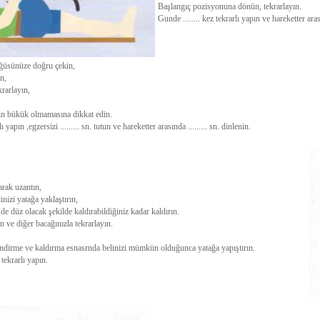
Başlangıç pozisyonuna dönün, tekrarlayın.
Gunde ........ kez tekrarlı yapın ve hareketter arası
göğüsünüze doğru çekin,
n,
krarlayın,
in bükük olmamasına dikkat edin.
rlı yapın ,egzersizi ......... sn. tutun ve hareketter arasında ......... sn. dinlenin.
arak uzantın,
inizi yatağa yaklaştırın,
 de düz olacak şekilde kaldırabildiğiniz kadar kaldırın.
ve diğer bacağınızla tekrarlayın.
indirme ve kaldırma esnasrnda belinizi mümkün olduğunca yatağa yapıştırın.
.. tekrarlı yapın.