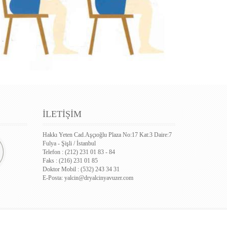
İLETİŞİM
Hakkı Yeten Cad.Aşçıoğlu Plaza No:17 Kat:3 Daire:7
Fulya - Şişli / İstanbul
Telefon : (212) 231 01 83 - 84
Faks : (216) 231 01 85
Doktor Mobil : (532) 243 34 31
E-Posta:
yalcin@dryalcinyavuzer.com