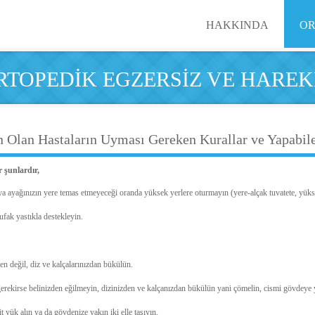
HAKKINDA
OR
RTOPEDİK EGZERSİZ VE HARE
 Olan Hastaların Uyması Gereken Kurallar ve Yapabile
 şunlardır,
a ayağınızın yere temas etmeyeceği oranda yüksek yerlere oturmayın (yere-alçak tuvatete, yüks
ufak yastıkla destekleyin.
en değil, diz ve kalçalarınızdan bükülün.
erekirse belinizden eğilmeyin, dizinizden ve kalçanızdan bükülün yani çömelin, cismi gövdeye y
sit yük alın ya da gövdenize yakın iki elle taşıyın.