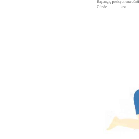
Başlangıç pozisyonuna dönün
Günde ..............kez..........