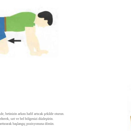
, betinizin arkını hafif artıcak şekilde oturun.
erek, sırt ve bel bölgenizi düzleştirin.
 arttırarak başlangıç pozisyonuna dönün.