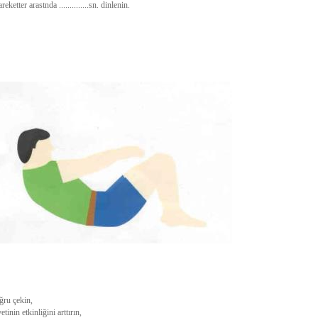
hareketter arastnda ..............sn. dinlenin.
ğru çekin,
tinin etkinliğini arttırın,