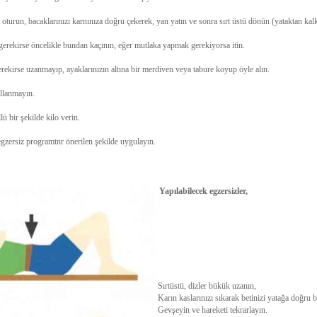
oturun, bacaklarınızı karnınıza doğru çekerek, yan yatın ve sonra sırt üstü dönün (yataktan kalk
erekirse öncelikle bundan kaçının, eğer mutlaka yapmak gerekiyorsa itin.
rekirse uzanmayıp, ayaklarınızın altına bir merdiven veya tabure koyup öyle alın.
llanmayın.
ü bir şekilde kilo verin.
egzersiz programtnr önerilen şekilde uygulayın.
Yapılabilecek egzersizler,
Sırtüstü, dizler bükük uzanın,
Karın kaslarınızı sıkarak betinizi yatağa doğru b
Gevşeyin ve hareketi tekrarlayın.