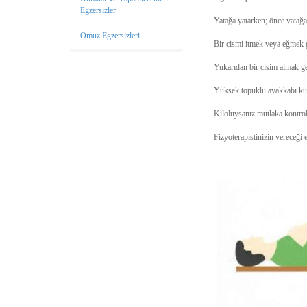
Egzersizler
Yatağa yatarken; önce yatağa 
Omuz Egzersizleri
Bir cismi itmek veya eğmek g
Yukarıdan bir cisim almak ge
Yüksek topuklu ayakkabı ku
Kiloluysanız mutlaka kontroll
Fizyoterapistinizin vereceği 