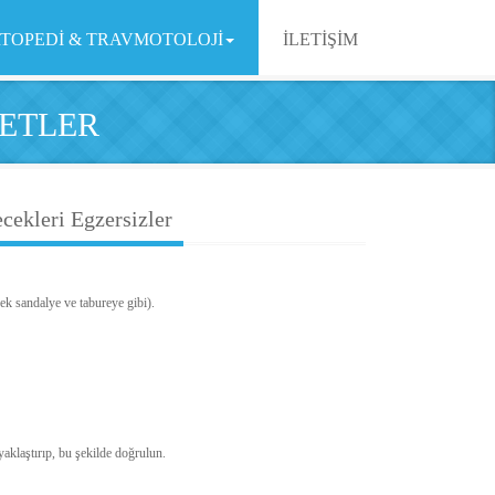
TOPEDİ & TRAVMOTOLOJİ
İLETİŞİM
KETLER
cekleri Egzersizler
ek sandalye ve tabureye gibi).
aklaştırıp, bu şekilde doğrulun.