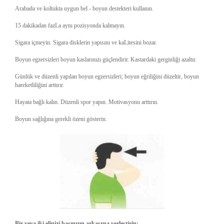
Arabada ve koltukta uygun bel - boyun destekteri kullanın.
15 dakikadan fazLa aynı pozisyonda kalmayın.
Sigara içmeyin. Sigara disklerin yapısını ve kaLitesini bozar.
Boyun egzersizleri boyun kaslarınızı güçlendirir. Kastardaki gerginliği azaltır.
Günlük ve düzenli yapılan boyun egzersizleri; boyun eğriliğini düzeltir, boyun
hareketliliğini arttırır.
Hayata bağlı kalın. Düzenli spor yapın. Motivasyonu arttırın.
Boyun sağlığına gerekli özeni gösterin.
Bir veya iki elinizi başınızın arkasrna yerleştirin;