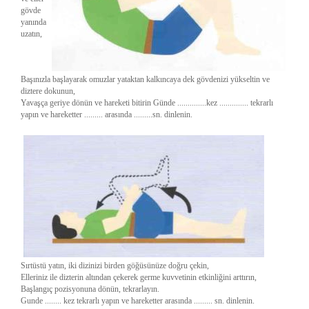
gövde
yanında
uzatın,
Başınızla başlayarak omuzlar yataktan kalkıncaya dek gövdenizi yükseltin ve
diztere dokunun,
Yavaşça geriye dönün ve hareketi bitirin Günde ..............kez .............. tekrarlı
yapın ve hareketter ......... arasında .........sn. dinlenin.
Sırtüstü yatın, iki dizinizi birden göğüsünüze doğru çekin,
Elleriniz ile dizterin altından çekerek germe kuvvetinin etkinliğini arttırın,
Başlangıç pozisyonuna dönün, tekrarlayın.
Gunde ........ kez tekrarlı yapın ve hareketter arasında ......... sn. dinlenin.