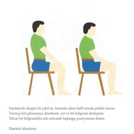
Sandatyede düzgün bir şekiLde, betinizin arkını hafif artıcak şekilde oturun.
Yavasça bel çukurunuzu düzelterek, sırt ve bel bölgenizi düzleştirin.
Tekrar bel bölgenizdeki arkı arttırarak başlangıç pozisyonuna dönün.
Hareketi tekrarların.