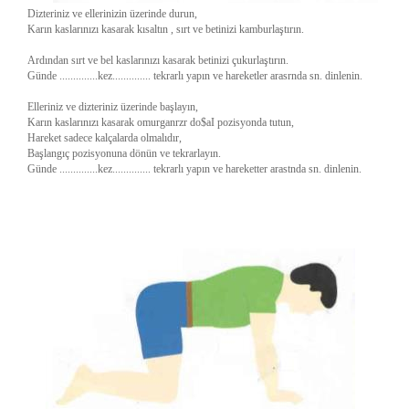
Dizteriniz ve ellerinizin üzerinde durun,
Karın kaslarınızı kasarak kısaltın , sırt ve betinizi kamburlaştırın.
Ardından sırt ve bel kaslarınızı kasarak betinizi çukurlaştırın.
Günde ..............kez.............. tekrarlı yapın ve hareketler arasrnda sn. dinlenin.
Elleriniz ve dizteriniz üzerinde başlayın,
Karın kaslarınızı kasarak omurganrzr do$aI pozisyonda tutun,
Hareket sadece kalçalarda olmalıdır,
Başlangıç pozisyonuna dönün ve tekrarlayın.
Günde ..............kez.............. tekrarlı yapın ve hareketter arastnda sn. dinlenin.