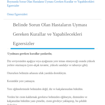
Boynunda Sorun Olan Hastaların Uyması Gereken Kurallar ve Yapabilecekleri
Egzersizler
Omuz Egzersizleri
Belinde Sorun Olan Hastaların Uyması
Gereken Kurallar ve Yapabilecekleri
Egzersizler
Uyulması gereken kurallar şunlardır,
Diz seviyesinden aşağıya veya ayağınızın yere temas etmeyeceği oranda yüksek
yerlere oturmayın (yere-alçak tuvatete, yüksek sandalye ve tabureye gibi).
Otururken belinizin arkasını ufak yastıkla destekleyin.
Kesintikle yere yatmayın.
Yere eğilmelerinizde belinizden değil, diz ve kalçalarınızdan bükülün.
Yerden bir cisim kaldırmak gerekirse belinizden eğilmeyin, dizinizden ve
kalçanızdan bükülün yani çömelin, cismi gövdeye yaklaştırıp, bu şekilde