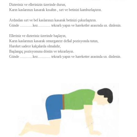
Dizteriniz ve ellerinizin üzerinde durun,
Karın kaslarınızı kasarak kısaltın , sırt ve betinizi kamburlaştırın.
Ardından sırt ve bel kaslarınızı kasarak betinizi çukurlaştırın.
Günde ..............kez.............. tekrarlı yapın ve hareketler arasrnda sn. dinlenin.
Elleriniz ve dizteriniz üzerinde başlayın,
Karın kaslarınızı kasarak omurganrzr do$aI pozisyonda tutun,
Hareket sadece kalçalarda olmalıdır,
Başlangıç pozisyonuna dönün ve tekrarlayın.
Günde ..............kez.............. tekrarlı yapın ve hareketter arastnda sn. dinlenin.