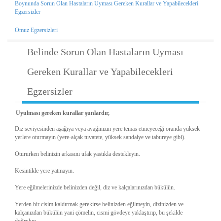
Boynunda Sorun Olan Hastaların Uyması Gereken Kurallar ve Yapabilecekleri
Egzersizler
Omuz Egzersizleri
Belinde Sorun Olan Hastaların Uyması
Gereken Kurallar ve Yapabilecekleri
Egzersizler
Uyulması gereken kurallar şunlardır,
Diz seviyesinden aşağıya veya ayağınızın yere temas etmeyeceği oranda yüksek
yerlere oturmayın (yere-alçak tuvatete, yüksek sandalye ve tabureye gibi).
Otururken belinizin arkasını ufak yastıkla destekleyin.
Kesintikle yere yatmayın.
Yere eğilmelerinizde belinizden değil, diz ve kalçalarınızdan bükülün.
Yerden bir cisim kaldırmak gerekirse belinizden eğilmeyin, dizinizden ve
kalçanızdan bükülün yani çömelin, cismi gövdeye yaklaştırıp, bu şekilde