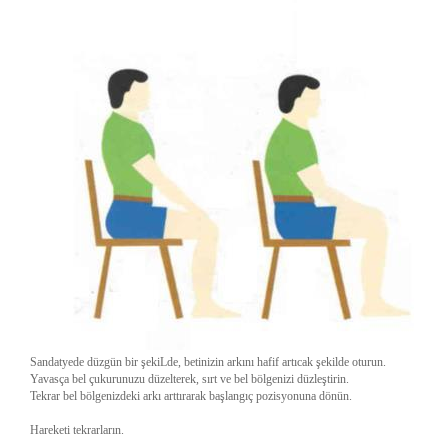
Sandatyede düzgün bir şekiLde, betinizin arkını hafif artıcak şekilde oturun.
Yavasça bel çukurunuzu düzelterek, sırt ve bel bölgenizi düzleştirin.
Tekrar bel bölgenizdeki arkı arttırarak başlangıç pozisyonuna dönün.
Hareketi tekrarların.