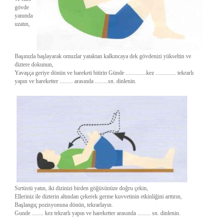
gövde
yanında
uzatın,
Başınızla başlayarak omuzlar yataktan kalkıncaya dek gövdenizi yükseltin ve
diztere dokunun,
Yavaşça geriye dönün ve hareketi bitirin Günde ..............kez .............. tekrarlı
yapın ve hareketter ......... arasında .........sn. dinlenin.
Sırtüstü yatın, iki dizinizi birden göğüsünüze doğru çekin,
Elleriniz ile dizterin altından çekerek germe kuvvetinin etkinliğini arttırın,
Başlangıç pozisyonuna dönün, tekrarlayın.
Gunde ........ kez tekrarlı yapın ve hareketter arasında ......... sn. dinlenin.